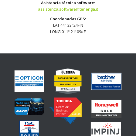
Asistencia técnica software:
assistenza.software@tenenga.it
Coordenadas GPS:
LAT 44° 33′ 24» N
LONG 011° 21′ 09» E