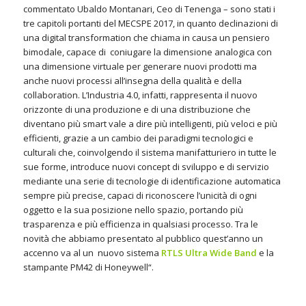
commentato Ubaldo Montanari, Ceo di Tenenga – sono stati i
tre capitoli portanti del MECSPE 2017, in quanto declinazioni di
una digital transformation che chiama in causa un pensiero
bimodale, capace di
coniugare la dimensione analogica con
una dimensione virtuale per generare nuovi prodotti ma
anche nuovi processi all’insegna della qualità e della
collaboration. L’I
ndustria 4.0, infatti, rappresenta il nuovo
orizzonte di una produzione e di una distribuzione che
diventano
più smart
vale a dire più intelligenti, più veloci e più
efficienti, grazie a un cambio dei paradigmi tecnologici e
culturali che, coinvolgendo il sistema manifatturiero in tutte le
sue forme, introduce nuovi concept di sviluppo e di servizio
mediante una serie di tecnologie di identificazione automatica
sempre più precise, capaci di riconoscere l’unicità di ogni
oggetto e la sua posizione nello spazio, portando più
trasparenza e più efficienza in qualsiasi processo. Tra le
novità che abbiamo presentato al pubblico quest’anno un
accenno va al un nuovo
sistema
RTLS Ultra Wide Band
e
la
stampante PM42 di Honeywell
“.