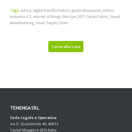
Tags:
autoid
,
digital transformation
,
geolocalizzazione
,
indoor
,
Industria 4.0
,
internet of things
,
Mecspe 2017
,
Smart Fabric
,
Smart
Manufacturing
,
Smart Supply Chain
Torna alla Lista
TENENGA SRL
Sede Legale e Operativa
via S. Quasimodo 40, 40013
Castel Maggiore (BO) Italia