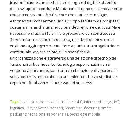
trasformazione che mette la tecnologia e il digitale al centro
dello sviluppo – conclude Montanari -. Il ritmo del cambiamento
che stiamo vivendo è più veloce che mai. Le tecnologie
esponenziali consentono uno sviluppo facilitato da progressi
sostanziali e anche una riduzione degli errori e dei costi. Ma è
necessario sfatare i falsi miti e procedere con concretezza.
Serve un’analisi concreta dei bisogni e degli obiettivi che si
vogliono raggiungere per mettere a punto una progettazione
contestuale, ovvero calata sulle specifiche di
un’organizzazione e attraverso una selezione di tecnologie
funzionali al business. Le tecnologie esponenziali non si
vendono a pacchetto: sono una combinazione di approcci e
soluzioni che vanno calate in un ambiente che va studiato e
capito per finalizzare il successo del business”.
Tags:
big data
,
cobot
,
digitale
,
Industria 4.0
,
internet of things
,
IoT
,
logistica
,
Rfid
,
robotica
,
sensori
,
Smart Manufacturing
,
smart
packaging
,
tecnologie esponenziali
,
tecnologie mobile