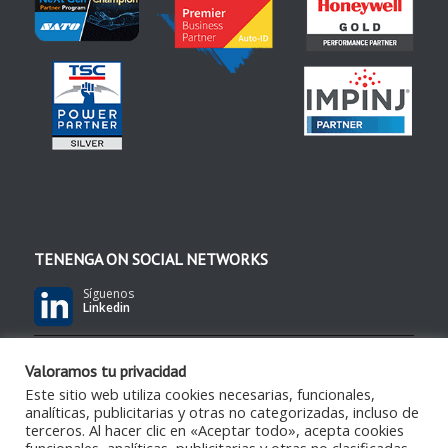
TENENGA ON SOCIAL NETWORKS
Síguenos
Linkedin
Síguenos
Valoramos tu privacidad
YouTube
Este sitio web utiliza cookies necesarias, funcionales,
analíticas, publicitarias y otras no categorizadas, incluso de
terceros. Al hacer clic en «Aceptar todo», acepta cookies
Síguenos
RSS Feed
funcionales, analíticas, publicitarias y otras no clasificadas.