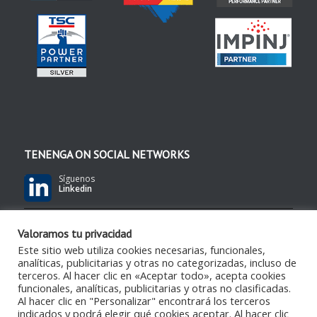
TENENGA ON SOCIAL NETWORKS
Síguenos
Linkedin
Síguenos
Valoramos tu privacidad
YouTube
Este sitio web utiliza cookies necesarias, funcionales,
analíticas, publicitarias y otras no categorizadas, incluso de
terceros. Al hacer clic en «Aceptar todo», acepta cookies
Síguenos
RSS Feed
funcionales, analíticas, publicitarias y otras no clasificadas.
Al hacer clic en "Personalizar" encontrará los terceros
indicados y podrá elegir qué cookies aceptar. Al hacer clic