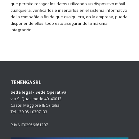
que permite recoger los datos utilizando un dispositivo móvil
cualquiera, verificarlos e insertarlos en el sistema informativo
de la compañía a fin de que cualquiera, en la empresa, pueda
disponer de ellos: todo esto asegurando la máxima
integración.
TENENGA SRL
Sede legal - Sede Operativa:
via S. Quasimodo 40, 40013
Castel Maggiore (BO) Italia
Tel +39 051 0397133
P.IVA IT02956661207