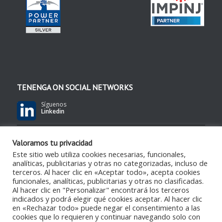
TENENGA ON SOCIAL NETWORKS
Síguenos
Linkedin
Síguenos
Valoramos tu privacidad
YouTube
Este sitio web utiliza cookies necesarias, funcionales,
analíticas, publicitarias y otras no categorizadas, incluso de
terceros. Al hacer clic en «Aceptar todo», acepta cookies
Síguenos
RSS Feed
funcionales, analíticas, publicitarias y otras no clasificadas.
Al hacer clic en "Personalizar" encontrará los terceros
indicados y podrá elegir qué cookies aceptar. Al hacer clic
en «Rechazar todo» puede negar el consentimiento a las
cookies que lo requieren y continuar navegando solo con