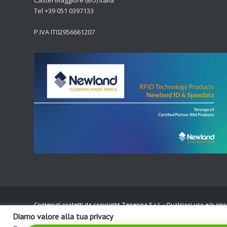
Castel Maggiore (BO) Italia
Tel +39 051 0397133
P.IVA IT02956661207
Contenuti protetti da copyright Tenenga S.r.l.
- Qualsiasi uso e/o ri
Diamo valore alla tua privacy