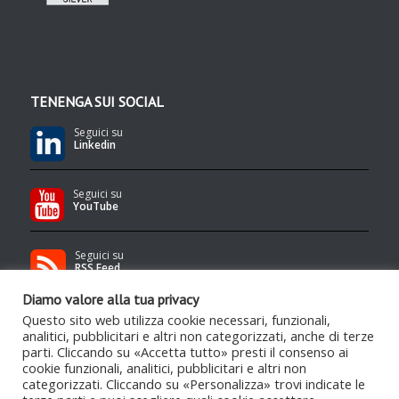
TENENGA SUI SOCIAL
Seguici su
Linkedin
Seguici su
YouTube
Seguici su
RSS Feed
Diamo valore alla tua privacy
Questo sito web utilizza cookie necessari, funzionali,
analitici, pubblicitari e altri non categorizzati, anche di terze
parti. Cliccando su «Accetta tutto» presti il consenso ai
cookie funzionali, analitici, pubblicitari e altri non
categorizzati. Cliccando su «Personalizza» trovi indicate le
Contenuti protetti da copyright Tenenga S.r.l.
- Qualsiasi uso e/o