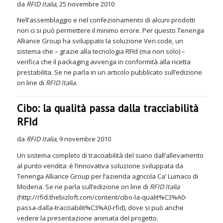
da
RFID Italia
, 25 novembre 2010
Nell’assemblaggio e nel confezionamento di alcuni prodotti
non ci si può permettere il minimo errore. Per questo Tenenga
Alliance Group ha sviluppato la soluzione Veri.code, un
sistema che – grazie alla tecnologia RFId (ma non solo) –
verifica che il packaging avvenga in conformità alla ricetta
prestabilita. Se ne parla in un articolo pubblicato sull’edizione
on line di
RFID Italia
.
Cibo: la qualità passa dalla tracciabilità
RFId
da
RFID Italia
, 9 novembre 2010
Un sistema completo di tracciabilità del suino dall’allevamento
al punto vendita: è l’innovativa soluzione sviluppata da
Tenenga Alliance Group per l’azienda agricola Ca’ Lumaco di
Modena. Se ne parla sull’edizione on line di
RFID Italia
(http://rfid.thebizloft.com/content/cibo-la-qualit%C3%A0-
passa-dalla-tracciabilit%C3%A0-rfid), dove si può anche
vedere la presentazione animata del progetto.