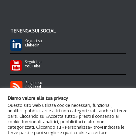
TENENGA SUI SOCIAL
Seguici su
Linkedin
Seguici su
YouTube
Seguici su
RSS Feed
Diamo valore alla tua privacy
Questo sito web utilizza cookie necessari, funzionali,
analitici, pubblicitari e altri non categorizzati, anche di terze
parti. Cliccando su «Accetta tutto» presti il consenso ai
cookie funzionali, analitici, pubblicitari e altri non
categorizzati. Cliccando su «Personalizza» trovi indicate le
Contenuti protetti da copyright Tenenga S.r.l.
- Qualsiasi uso e/o
terze parti e puoi scegliere quali cookie accettare.