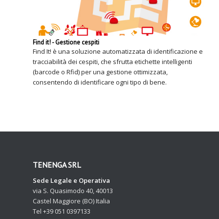
Find it! - Gestione cespiti
Find It! è una soluzione automatizzata di identificazione e
tracciabilità dei cespiti, che sfrutta etichette intelligenti
(barcode o Rfid) per una gestione ottimizzata,
consentendo di identificare ogni tipo di bene.
TENENGA SRL
Sede Legale e Operativa
via S. Quasimodo 40, 40013
Castel Maggiore (BO) Italia
Tel +39 051 0397133