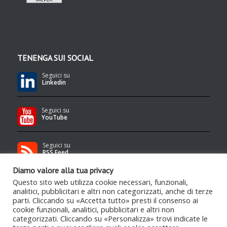
TENENGA SUI SOCIAL
Seguici su
Linkedin
Seguici su
YouTube
Seguici su
RSS Feed
Diamo valore alla tua privacy
Questo sito web utilizza cookie necessari, funzionali,
analitici, pubblicitari e altri non categorizzati, anche di terze
parti. Cliccando su «Accetta tutto» presti il consenso ai
cookie funzionali, analitici, pubblicitari e altri non
categorizzati. Cliccando su «Personalizza» trovi indicate le
Contenuti protetti da copyright Tenenga S.r.l.
- Qualsiasi uso e/o