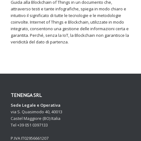
Guida alla Blockchain of Things in un documento che,
attraverso testi e tante infografiche, spiega in modo chiaro e
intuitivo il significato di tutte le tecnologie e le metodologie
coinvolte. Internet of Things e Blockchain, utilizzate in modo
integrato, consentono una gestione delle informazioni certa e
garantita. Perché, senza la IoT, la Blockchain non garantisce la
veridicità del dato di partenza.
TENENGA SRL
Sede Legale e Operativa
via S. Quasimodo 40, 40013
Castel Maggiore (BO) Italia
Tel +39 051 0397133
P.IVA IT02956661207