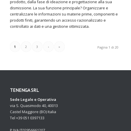
prodotto, dalla fase di ideazione e progettazione alla sua
dismissione. La sua funzione principale? Organizzare e
centralizzare le informazioni su materie prime, componenti e
prodotti finiti, garantendo un accesso razionalizzato e
controllato ai dati e una gestione ottimizzata.
1
2
3
›
»
Pagina 1 di 20
TENENGA SRL
Sede Legale e Operativa
via S. Quasimodo 40, 40013
Castel Maggiore (BO) Italia
Tel +39 051 0397133
P.IVA IT02956661207