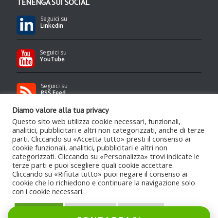
TENENGA SUI SOCIAL
Seguici su
Linkedin
Seguici su
YouTube
Seguici su
RSS Feed
Diamo valore alla tua privacy
Questo sito web utilizza cookie necessari, funzionali,
analitici, pubblicitari e altri non categorizzati, anche di terze
parti. Cliccando su «Accetta tutto» presti il consenso ai
cookie funzionali, analitici, pubblicitari e altri non
categorizzati. Cliccando su «Personalizza» trovi indicate le
Contenuti protetti da copyright Tenenga S.r.l.
- Qualsiasi uso e/o
terze parti e puoi scegliere quali cookie accettare.
riproduzione è severamente vietata
Cliccando su «Rifiuta tutto» puoi negare il consenso ai
cookie che lo richiedono e continuare la navigazione solo
copyrights
web credits
con i cookie necessari.
Accetta tutto
Personalizza
Rifiuta tutto