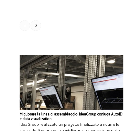
1
2
Migliorare la linea di assemblaggio: IdeaGroup coniuga AutoID
e data visualization
IdeaGroup realizzato un progetto finalizzato a ridurre lo
stress degli operatori e a migliorare la condivisione delle