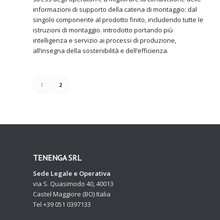
informazioni di supporto della catena di montaggio: dal
singolo componente al prodotto finito, includendo tutte le
istruzioni di montaggio. introdotto portando più
intelligenza e servizio ai processi di produzione,
all’insegna della sostenibilità e dell’efficienza.
1
2
TENENGA SRL
Sede Legale e Operativa
via S. Quasimodo 40, 40013
Castel Maggiore (BO) Italia
Tel +39 051 0397133